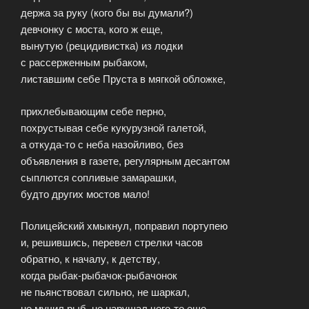
держа за руку (кого бы вы думали?)
девчонку с моста, кого ж еще,
вынутую (рецидивистка) из лодки
с рассерженным рыбаком,
листавшим себе Пруста в мягкой обложке,
прихлебывающим себе перно,
похрустывая себе кукурузной галетой,
а откуда-то с неба назойливо, без
объявления в газете, регулярным десантом
сыплются сопливые замарашки,
будто других мостов мало!
Полицейский хмыкнул, поправил портупею
и, решившись, перевел стрелки часов
обратно, к началу, к детству,
когда рыбак-рыбачок-рыбачонок
не пьянствовал сильно, не шаркал,
не мучил рыб, не нарушал чего-то еще,