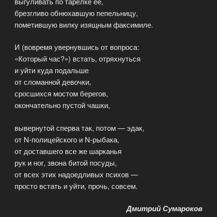
выгуливать по тарелке ее,
брезгливо обнюхавшую пепельницу,
пометившую вилку изящным факсимиле.
И (вовремя увернувшись от вопроса:
«Который час?») встать, отряхнуться
и уйти куда подальше
от сломанной девочки,
сросшихся мостом берегов,
окончательно пустой чашки,
вывернутой сперва так, потом — эдак,
от N-полицейского и N-рыбака,
от доставшего все же шарканья
рук и ног, звона битой посуды,
от всех этих надоедливых психов —
просто встать и уйти, прочь, совсем.
Дмитрий Сумароков