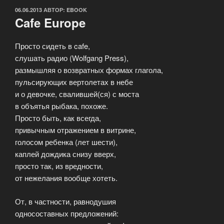
ОПУБЛИКОВАНО
06.06.2013
АВТОР:
EBOOK
Cafe Europe
Просто сидеть в cafe,
слушать радио (Wolfgang Press),
размышляя о возвратных формах глагола,
пульсирующих вертолетах в небе
и о девочке, свалившей(ся) с моста
в объятья рыбака, похоже.
Просто быть, как всегда,
привычным отражением в витрине,
голосом ребенка (лет шести),
каплей дождика снизу вверх,
просто так, из вредности,
от нежелания вообще хотеть.
От, в частности, равнодушия
односоставных предложений: