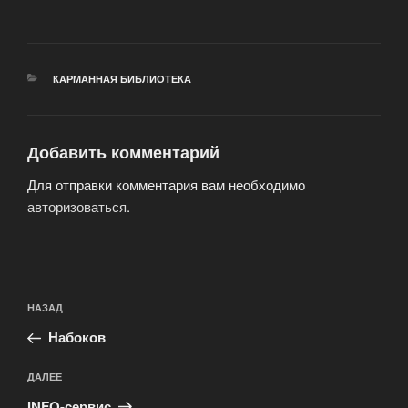
РУБРИКИ
КАРМАННАЯ БИБЛИОТЕКА
Добавить комментарий
Для отправки комментария вам необходимо
авторизоваться
.
Навигация
Предыдущая
НАЗАД
по
запись:
записям
Набоков
Следующая
ДАЛЕЕ
запись
INFO-сервис