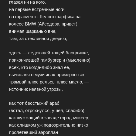
глазея ни на кого,
на первые встречные ноги,
на фрагменты белого шарфика на
колесе BMW (Айседора, привет),
внимая шарканью вне,
там, за стеклянной дверью,
здесь — седеющей тощей блондинке,
прикончившей гамбургер и (мысленно)
всех, кто когда-либо знал ее,
вычисляя о мужчинах примерно так:
трамвай плюс рельсы плюс масло, —
источник неявной угрозы,
как тот бесстыжий араб
(встал, отряхнулся, ушел, спасибо),
как жужжащий в засаде город-миксер,
как слишком уж подозрительно низко
пролетевший аэроплан