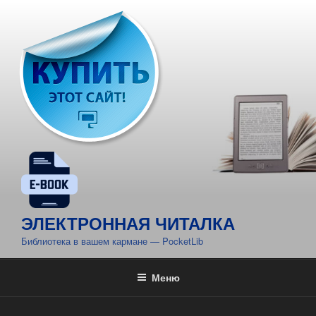
Перейти
к
содержимому
ЭЛЕКТРОННАЯ ЧИТАЛКА
Библиотека в вашем кармане — PocketLib
Меню