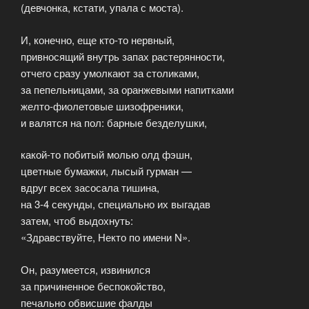
(девчонка, кстати, упала с моста).
И, конечно, еще кто-то нервный,
привносящий внутрь запах растерянности,
отчего сразу умолкают за столиками,
за пепельницами, за оранжевыми напитками
желто-фиолетовые шизофреники,
и валятся на пол: барные безделушки,
какой-то побитый молью олд фэшн,
цветные бумажки, лысый гурман —
вдруг всех засосала тишина,
на 3-4 секунды, специально их выгадав
затем, чтоб выдохнуть:
«Здравствуйте, Некто по имени N».
Он, разумеется, извинился
за причиненное беспокойство,
печально обвисшие фалды