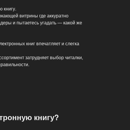
 книгу.
ркающей витрины где аккуратно
деры и пытаетесь угадать — какой же
лектронных книг впечатляет и слегка
ссортимент затрудняет выбор читалки,
правильности.
ктронную книгу?