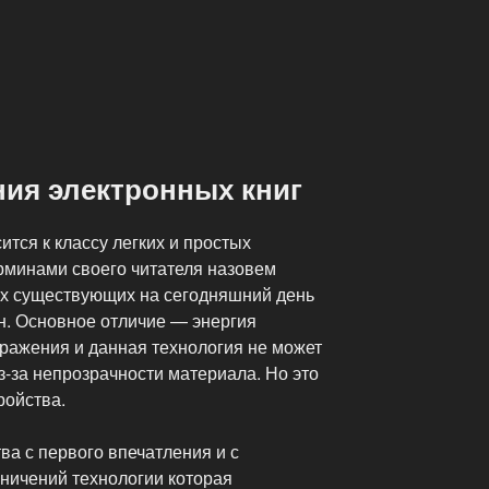
ния электронных книг
ится к классу легких и простых
ерминами своего читателя назовем
сех существующих на сегодняшний день
н. Основное отличие — энергия
бражения и данная технология не может
з-за непрозрачности материала. Но это
ройства.
а с первого впечатления и с
ничений технологии которая