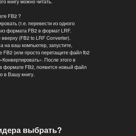
го книгу можно читать.
ате FB2 ?
овать (т.е. перевести из одного
 из формата FB2 в формат LRF.
вверху (FB2 to LRF Converter).
а на ваш компьютер, запустите,
те FB2 (или просто перетащите файл fb2
«Конвертировать». После этого в
 в формате FB2, появится новый файл
о в Вашу книгу.
ридера выбрать?