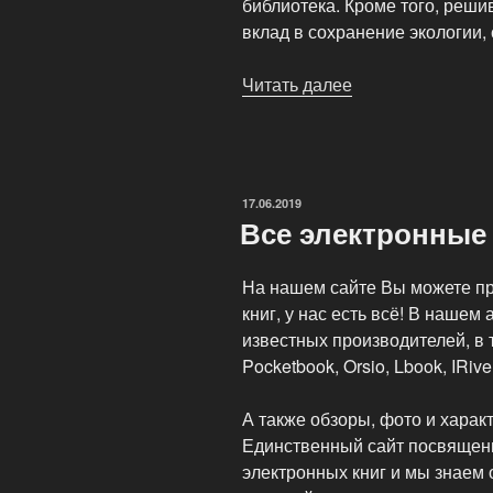
библиотека. Кроме того, реши
вклад в сохранение экологии,
Читать далее
«Интернет-
магазина
электронных
книг»
ОПУБЛИКОВАНО
17.06.2019
Все электронные 
На нашем сайте Вы можете пр
книг, у нас есть всё! В нашем
известных производителей, в 
Pocketbook, Orsio, Lbook, IRiver
А также обзоры, фото и харак
Единственный сайт посвящены
электронных книг и мы знаем 