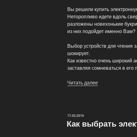
Вы решили купить электронную
Неторопливо идете вдоль све
разложены новехонькие букри
из них подойдет именно Вам?
Выбор устройств для чтения э
шокирует.
Как известно очень широкий а
заставляя сомневаться в его 
Читать далее
«Какой
экран
букридера
выбрать?»
ОПУБЛИКОВАНО
17.03.2019
Как выбрать эле