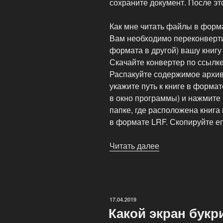
сохраните документ. После это
Как мне читать файлы в форм
Вам необходимо переконвертир
формата в другой) вашу книгу
Скачайте конвертер по ссылке 
Распакуйте содержимое архив
укажите путь к книге в форма
в окно программы) и нажмите 
папке, где расположена книга
в формате LRF. Скопируйте ег
Читать далее
«Часто
задаваемые
вопросы
о
PocketLib»
ОПУБЛИКОВАНО
17.04.2019
Какой экран бук