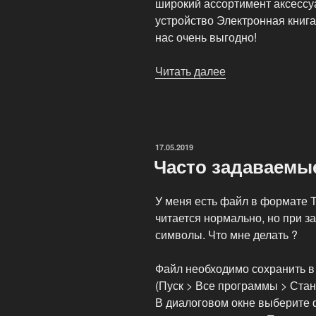
широкий ассортимент аксессуа
устройство Электронная книга 
нас очень выгодно!
Читать далее
«Все
электронные
книги
на
одном
ОПУБЛИКОВАНО
17.05.2019
сайте»
Часто задаваемые
У меня есть файл в формате T
читается нормально, но при за
символы. Что мне делать ?
Файл необходимо сохранить в
(Пуск > Все программы > Стан
В диалоговом окне выберите 