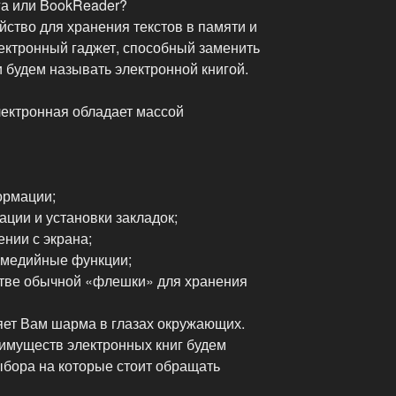
га или BookReader?
ойство для хранения текстов в памяти и
лектронный гаджет, способный заменить
 будем называть электронной книгой.
лектронная обладает массой
ормации;
ции и установки закладок;
нии с экрана;
имедийные функции;
стве обычной «флешки» для хранения
ляет Вам шарма в глазах окружающих.
имуществ электронных книг будем
ыбора на которые стоит обращать