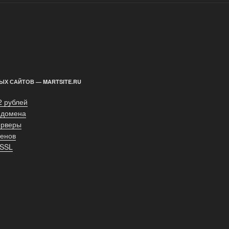
ЫХ САЙТОВ — MARTSITE.RU
2 рублей
 домена
ерверы
енов
 SSL