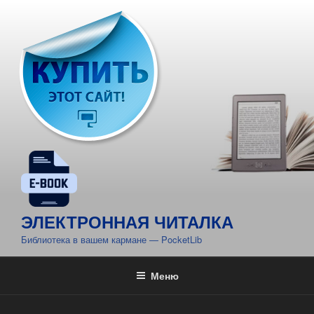
Перейти
к
содержимому
ЭЛЕКТРОННАЯ ЧИТАЛКА
Библиотека в вашем кармане — PocketLib
Меню