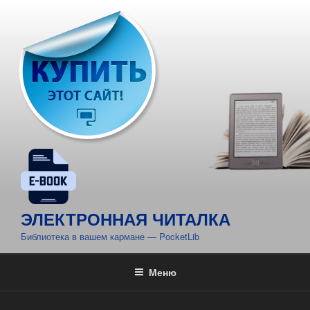
Перейти
к
содержимому
ЭЛЕКТРОННАЯ ЧИТАЛКА
Библиотека в вашем кармане — PocketLib
Меню