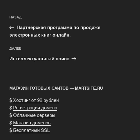
Навигация
Предыдущая
НАЗАД
по
запись:
записям
Партнёрская программа по продаже
электронных книг онлайн.
Следующая
ДАЛЕЕ
запись
Интеллектуальный поиск
МАГАЗИН ГОТОВЫХ САЙТОВ — MARTSITE.RU
$
Хостинг от 92 рублей
$
Регистрация домена
$
Облачные серверы
$
Магазин доменов
$
Бесплатный SSL