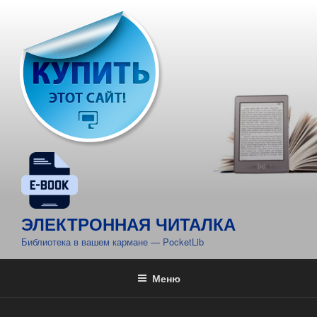
Перейти
к
содержимому
ЭЛЕКТРОННАЯ ЧИТАЛКА
Библиотека в вашем кармане — PocketLib
Меню