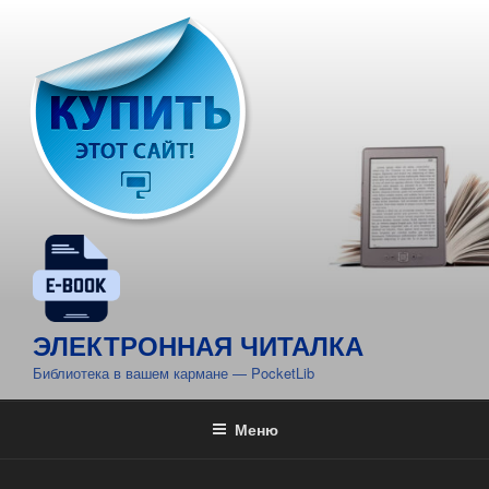
Перейти
к
содержимому
ЭЛЕКТРОННАЯ ЧИТАЛКА
Библиотека в вашем кармане — PocketLib
Меню